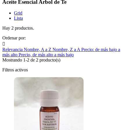
Aceite Esencial Arbol de Te
Grid
Lista
Hay 2 productos.
Ordenar por:

Relevancia
Nombre, A a Z
Nombre, Z a A
Precio: de más bajo a
más alto
Precio, de más alto a más bajo
Mostrando 1-2 de 2 producto(s)
Filtros activos