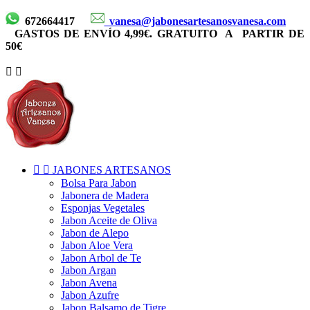
672664417
vanesa@jabonesartesanosvanesa.com
GASTOS
DE ENVÍO 4,99€. GRATUITO A PARTIR DE
50€




JABONES ARTESANOS
Bolsa Para Jabon
Jabonera de Madera
Esponjas Vegetales
Jabon Aceite de Oliva
Jabon de Alepo
Jabon Aloe Vera
Jabon Arbol de Te
Jabon Argan
Jabon Avena
Jabon Azufre
Jabon Balsamo de Tigre