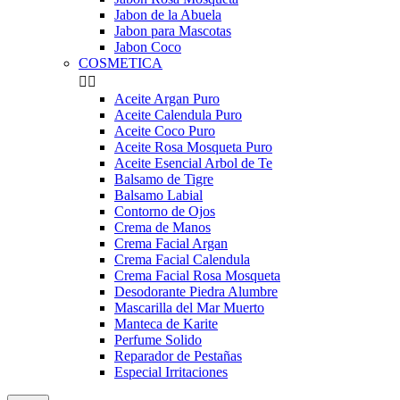
Jabon de la Abuela
Jabon para Mascotas
Jabon Coco
COSMETICA


Aceite Argan Puro
Aceite Calendula Puro
Aceite Coco Puro
Aceite Rosa Mosqueta Puro
Aceite Esencial Arbol de Te
Balsamo de Tigre
Balsamo Labial
Contorno de Ojos
Crema de Manos
Crema Facial Argan
Crema Facial Calendula
Crema Facial Rosa Mosqueta
Desodorante Piedra Alumbre
Mascarilla del Mar Muerto
Manteca de Karite
Perfume Solido
Reparador de Pestañas
Especial Irritaciones