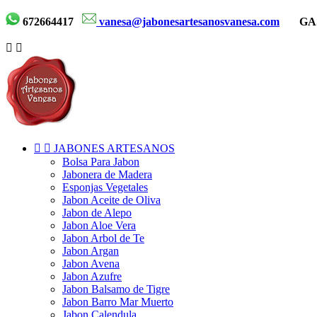
672664417
vanesa@jabonesartesanosvanesa.com
GA




JABONES ARTESANOS
Bolsa Para Jabon
Jabonera de Madera
Esponjas Vegetales
Jabon Aceite de Oliva
Jabon de Alepo
Jabon Aloe Vera
Jabon Arbol de Te
Jabon Argan
Jabon Avena
Jabon Azufre
Jabon Balsamo de Tigre
Jabon Barro Mar Muerto
Jabon Calendula