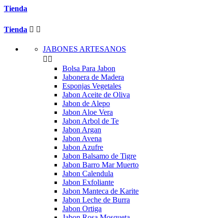
Tienda
Tienda


JABONES ARTESANOS


Bolsa Para Jabon
Jabonera de Madera
Esponjas Vegetales
Jabon Aceite de Oliva
Jabon de Alepo
Jabon Aloe Vera
Jabon Arbol de Te
Jabon Argan
Jabon Avena
Jabon Azufre
Jabon Balsamo de Tigre
Jabon Barro Mar Muerto
Jabon Calendula
Jabon Exfoliante
Jabon Manteca de Karite
Jabon Leche de Burra
Jabon Ortiga
Jabon Rosa Mosqueta