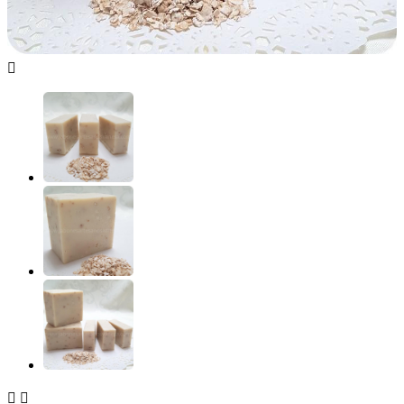


