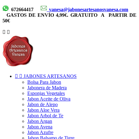
672664417
vanesa@jabonesartesanosvanesa.com
GASTOS
DE ENVÍO 4,99€. GRATUITO A PARTIR DE
50€




JABONES ARTESANOS
Bolsa Para Jabon
Jabonera de Madera
Esponjas Vegetales
Jabon Aceite de Oliva
Jabon de Alepo
Jabon Aloe Vera
Jabon Arbol de Te
Jabon Argan
Jabon Avena
Jabon Azufre
Jabon Balsamo de Tigre